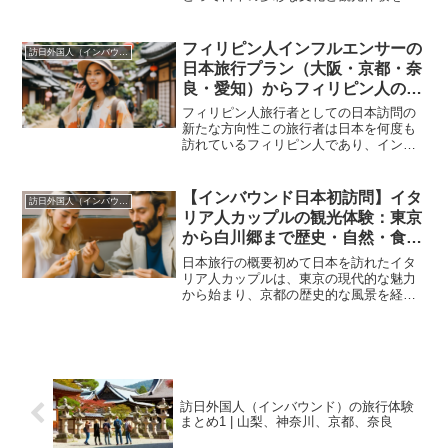
ムーズに提供する拠点です。本記事で
は、オーストラリアからの旅行者が関西
国際空港を起点に関西地方を巡った日本
フィリピン人インフルエンサーの
訪日外国人（インバウンド）
旅行の体験をもとに、空港の...
日本旅行プラン（大阪・京都・奈
良・愛知）からフィリピン人の訪
日体験ニーズを学ぶ
フィリピン人旅行者としての日本訪問の
新たな方向性この旅行者は日本を何度も
訪れているフィリピン人であり、インフ
ルエンサーとしても活躍している女性で
す。今回の旅行の目的は、日本観光の新
たな体験やフォロワーに役立つ情報を提
【インバウンド日本初訪問】イタ
訪日外国人（インバウンド）
供することにあります。こ...
リア人カップルの観光体験：東京
から白川郷まで歴史・自然・食文
化をめぐる旅
日本旅行の概要初めて日本を訪れたイタ
リア人カップルは、東京の現代的な魅力
から始まり、京都の歴史的な風景を経
て、岐阜県の白川郷の美しい自然に至る
まで、幅広い文化体験を楽しみました。
この旅では、日本の文化と自然の多様性
を深く感じることができ、特...
訪日外国人（インバウンド）の旅行体験
まとめ1 | 山梨、神奈川、京都、奈良