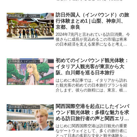
す。訪日外国人旅行者の消費額推移や市
場の特性を把握することは、効果的なマ
ーケティング戦略を立てる上で非常に重
訪日外国人（インバウンド）の旅
訪日外国人（インバウンド）
要です。本記事では、初訪...
行体験まとめ1 | 山梨、神奈川、
京都、奈良
2024年7兆円と言われている訪日消費。今
後さらに成長が見込めるこの市場は将来
の日本経済を支える業界になると考えま
す。そこで重要となるのは、訪日外国人
の体験満足度を最大化させて訪日外国人
旅行客を増やすこと、一人当たりの消費
初めてのインバウンド観光体験：
訪日外国人（インバウンド）
額を最大化させるこ...
イタリア人観光客が東京から大
阪、白川郷を巡る日本旅行
はじめに本記事では、イタリアから訪れ
た観光客の初めての日本旅行プランを紹
介します。彼らの旅程には、東京、岐
阜、石川、京都、大阪といった多彩なエ
リアが含まれ、日本の多様な文化と風景
を体験する内容となっています。この記
関西国際空港を起点にしたインバ
訪日外国人（インバウンド）
事を通じて、訪日観光のトレ...
ウンド観光体験：多様な魅力を求
める訪日旅行者の声と関西エリア
の利便性
はじめに関西国際空港は訪日観光の重要
なゲートウェイとして、多くの旅行者に
とって日本の多彩な文化と観光体験をス